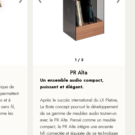
1 / 3
PR Alta
Un ensemble audio compact,
nique de
puissant et élégant.
i permettent
s et à
Après le succès international du LX Platine,
sans fil,
La Boite concept poursuit le développement
mme les
de sa gamme de meubles audio tout-en-un
avec le PR Alta. Pensé comme un meuble
compact, le PR Alta intègre une enceinte
hifi connectée et équipée de sa technologie