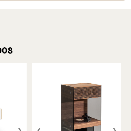
008
❯
❮
❯