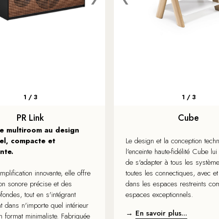
1 / 3
1 / 3
PR Link
Cube
te multiroom au design
el, compacte et
Le design et la conception tech
nte.
l'enceinte haute-fidélité Cube lu
de s'adapter à tous les système
plification innovante, elle offre
toutes les connectiques, avec et 
ion sonore précise et des
dans les espaces restreints co
ondes, tout en s'intégrant
espaces exceptionnels.
t dans n'importe quel intérieur
→
En savoir plus...
n format minimaliste. Fabriquée