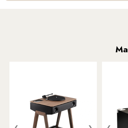
Ma
❮
❯
❮